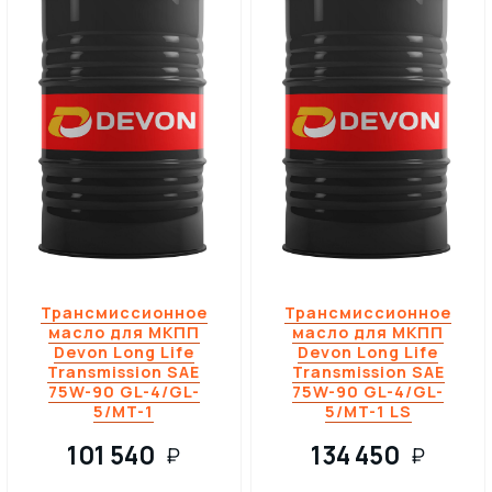
Трансмиссионное
Трансмиссионное
масло для МКПП
масло для МКПП
Devon Long Life
Devon Long Life
Transmission SAE
Transmission SAE
75W-90 GL-4/GL-
75W-90 GL-4/GL-
5/MT-1
5/MT-1 LS
101 540
134 450
₽
₽